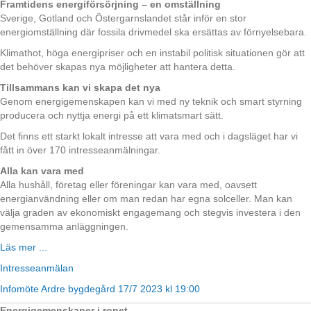
Framtidens energiförsörjning – en omställning
Sverige, Gotland och Östergarnslandet står inför en stor
energiomställning där fossila drivmedel ska ersättas av förnyelsebara.
Klimathot, höga energipriser och en instabil politisk situationen gör att
det behöver skapas nya möjligheter att hantera detta.
Tillsammans kan vi skapa det nya
Genom energigemenskapen kan vi med ny teknik och smart styrning
producera och nyttja energi på ett klimatsmart sätt.
Det finns ett starkt lokalt intresse att vara med och i dagsläget har vi
fått in över 170 intresseanmälningar.
Alla kan vara med
Alla hushåll, företag eller föreningar kan vara med, oavsett
energianvändning eller om man redan har egna solceller. Man kan
välja graden av ekonomiskt engagemang och stegvis investera i den
gemensamma anläggningen.
Läs mer ...
Intresseanmälan
Infomöte Ardre bygdegård 17/7 2023 kl 19:00
Energigemenskaper i ropet