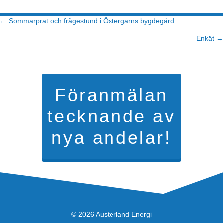
← Sommarprat och frågestund i Östergarns bygdegård
Posts
Enkät →
navigation
Föranmälan
tecknande av
nya andelar!
© 2026 Austerland Energi